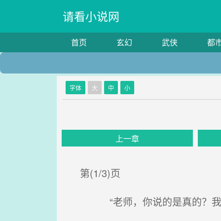
请看小说网
首页
玄幻
武侠
都
字体
大
中
小
上一章
第(1/3)页
“老师，你说的是真的？我