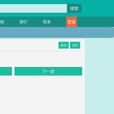
搜索
他
排行
完本
登录
换手
关灯
下一章