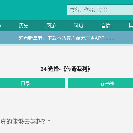
市
历史
网游
科幻
言情
其
追看新章节，下载本站客户端无广告APP
↓↓↓
34 选择-《传奇裁判》
目录
存书签
真的能够去英超？”