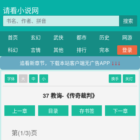
请看小说网
搜索
首页
玄幻
武侠
都市
历史
网游
科幻
言情
其他
排行
完本
登录
追看新章节，下载本站客户端无广告APP
↓↓↓
字体
大
中
小
换手
关灯
37 教诲-《传奇裁判》
上一章
目录
存书签
下一章
第(1/3)页