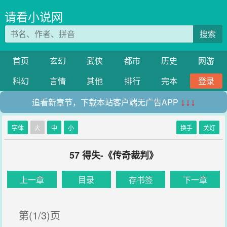
请看小说网
搜索
首页
玄幻
武侠
都市
历史
网游
科幻
言情
其他
排行
完本
登录
追看新章节，下载本站客户端无广告APP
↓↓↓
字体
大
中
小
换手
关灯
57 得失-《传奇裁判》
上一章
目录
存书签
下一章
第(1/3)页