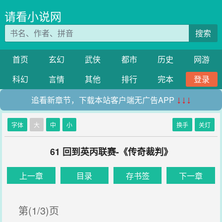
请看小说网
搜索
首页
玄幻
武侠
都市
历史
网游
科幻
言情
其他
排行
完本
登录
追看新章节，下载本站客户端无广告APP
↓↓↓
字体
大
中
小
换手
关灯
61 回到英丙联赛-《传奇裁判》
上一章
目录
存书签
下一章
第(1/3)页