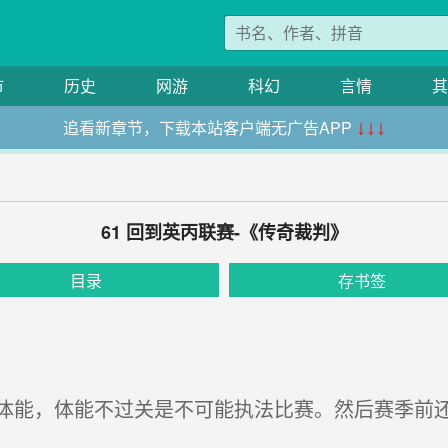
市
历史
网游
科幻
言情
其
追看新章节，下载本站客户端无广告APP
↓↓↓
61 回到英丙联赛-《传奇裁判》
目录
存书签
能，体能不过关是不可能执法比赛。然后赛季前还