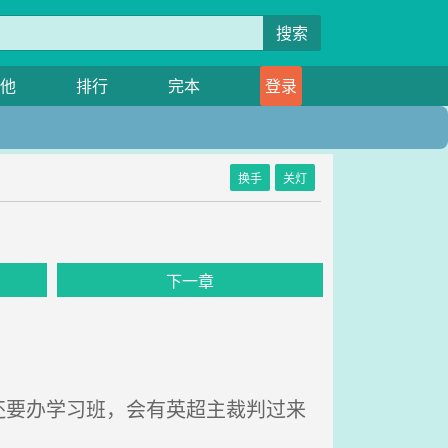
搜索
他
排行
完本
登录
换手
关灯
下一章
要办学习班，会有英超主裁判过来