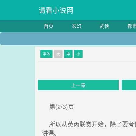
请看小说网
首页
玄幻
武侠
都
字体
大
中
小
上一章
第(2/3)页
所以从英丙联赛开始，除了要考体
讲课。