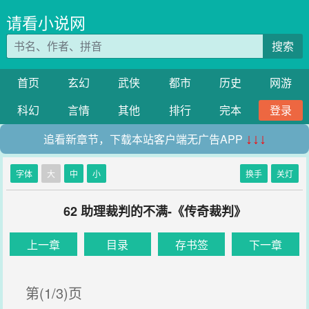
请看小说网
搜索
首页
玄幻
武侠
都市
历史
网游
科幻
言情
其他
排行
完本
登录
追看新章节，下载本站客户端无广告APP
↓↓↓
字体
大
中
小
换手
关灯
62 助理裁判的不满-《传奇裁判》
上一章
目录
存书签
下一章
第(1/3)页