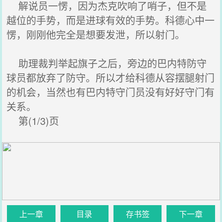
解说员一愣，因为杰克吹响了哨子，但不是
越位的手势，而是进球有效的手势。科德心中一
愣，刚刚他完全是想要发泄，所以射门。
助理裁判举起旗子之后，旁边的巴内特防守
球员都放弃了防守。所以才给科德从容摆腿射门
的机会，当然也有巴内特守门员没有好好守门有
关系。
第(1/3)页
上一章
目录
存书签
下一章