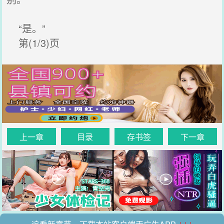
“是。”
第(1/3)页
上一章
目录
存书签
下一章
↓↓↓