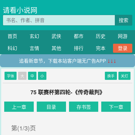
请看小说网
搜索
首页
玄幻
武侠
都市
历史
网游
科幻
言情
其他
排行
完本
登录
追看新章节，下载本站客户端无广告APP
↓↓↓
字体
大
中
小
换手
关灯
75 联赛杯第四轮-《传奇裁判》
上一章
目录
存书签
下一章
第(1/3)页