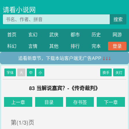
请看小说网
搜索
首页
玄幻
武侠
都市
历史
网游
科幻
言情
其他
排行
完本
登录
追看新章节，下载本站客户端无广告APP
↓↓↓
字体
大
中
小
换手
关灯
83 当解说嘉宾？-《传奇裁判》
上一章
目录
存书签
下一章
第(1/3)页