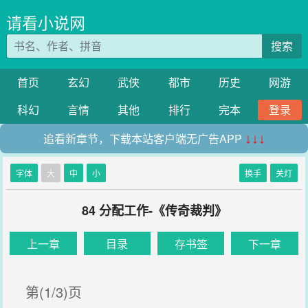
请看小说网
搜索
首页
玄幻
武侠
都市
历史
网游
科幻
言情
其他
排行
完本
登录
追看新章节，下载本站客户端无广告APP
↓↓↓
字体
大
中
小
换手
关灯
84 分配工作-《传奇裁判》
上一章
目录
存书签
下一章
第(1/3)页