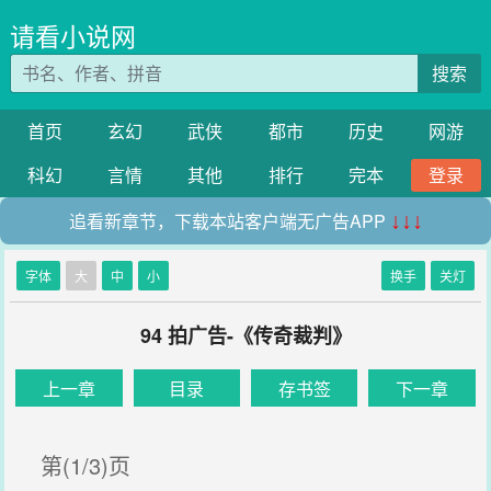
请看小说网
搜索
首页
玄幻
武侠
都市
历史
网游
科幻
言情
其他
排行
完本
登录
追看新章节，下载本站客户端无广告APP
↓↓↓
字体
大
中
小
换手
关灯
94 拍广告-《传奇裁判》
上一章
目录
存书签
下一章
第(1/3)页