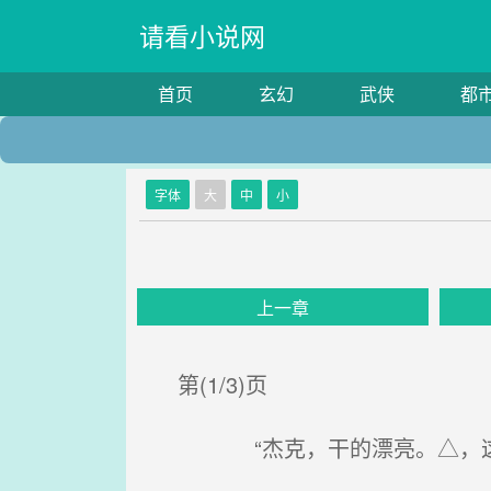
请看小说网
首页
玄幻
武侠
都
字体
大
中
小
上一章
第(1/3)页
“杰克，干的漂亮。△，这