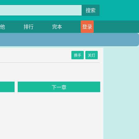
搜索
他
排行
完本
登录
换手
关灯
下一章