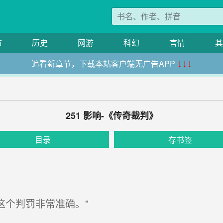
市
历史
网游
科幻
言情
其
追看新章节，下载本站客户端无广告APP
↓↓↓
251 影响-《传奇裁判》
目录
存书签
个判罚非常准确。”