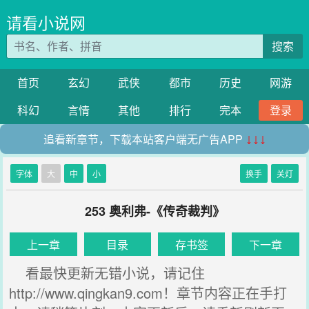
请看小说网
搜索
首页
玄幻
武侠
都市
历史
网游
科幻
言情
其他
排行
完本
登录
追看新章节，下载本站客户端无广告APP
↓↓↓
字体
大
中
小
换手
关灯
253 奥利弗-《传奇裁判》
上一章
目录
存书签
下一章
看最快更新无错小说，请记住
http://www.qingkan9.com！章节内容正在手打