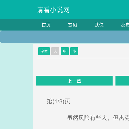
请看小说网
首页
玄幻
武侠
都
字体
大
中
小
上一章
第(1/3)页
虽然风险有些大，但杰克最