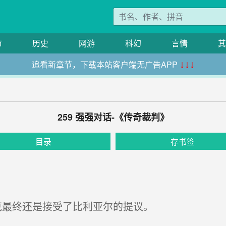
市
历史
网游
科幻
言情
其
追看新章节，下载本站客户端无广告APP
↓↓↓
259 强强对话-《传奇裁判》
目录
存书签
终还是接受了比利亚尔的提议。