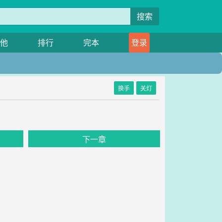
搜索
他
排行
完本
登录
换手
关灯
下一章