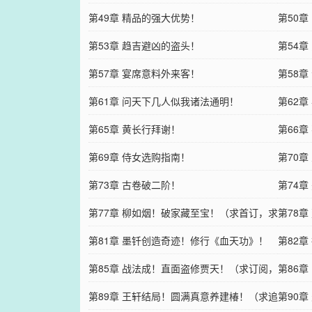
第49章 精品的强大优势！
第50
第53章 趋吉避凶的盗头！
第54章
第57章 宴席意料外来客！
第58
第61章 问天下几人似我诸法通明！
第62
第65章 黄长行拜谢！
第66
第69章 侍女选购指南！
第70
第73章 古卷破二阶！
第74章
第77章 柳如烟！破家藏至宝！（求首订，求
第78
支持，跪谢！！！）
第81章 墨钎创造奇迹！修行《血天功》！
首订！
第82
（求订阅，求支持）
第85章 战法成！直面盗修贾天！（求订阅，
持）
第86
求支持）
第89章 王轩结局！圆满真意养建椿！（求追
求支持
第90