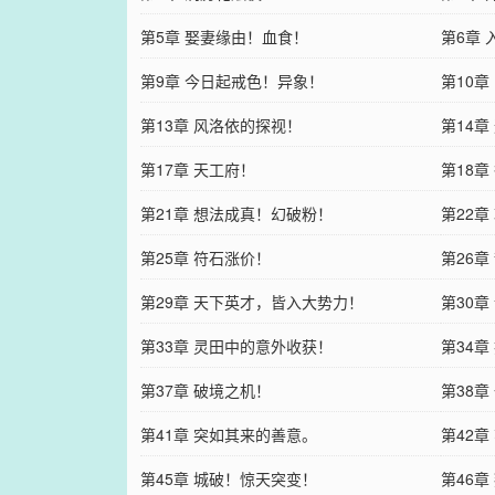
第5章 娶妻缘由！血食！
第6章 
第9章 今日起戒色！异象！
第10
第13章 风洛依的探视！
第14章
第17章 天工府！
第18章
第21章 想法成真！幻破粉！
第22章
第25章 符石涨价！
第26
第29章 天下英才，皆入大势力！
第30章
第33章 灵田中的意外收获！
第34章
第37章 破境之机！
第38
第41章 突如其来的善意。
时！
第42章
第45章 城破！惊天突变！
第46章