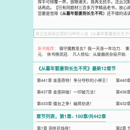
挥手可倾覆一界，放眼诸天，竟再无抗手。沈云沉默
话再启。【已有同题材三百多万字精品老书，放心
您要是觉得《
从暮年娶妻到长生不死
》还不错的话
新书推荐：
镇守魔教圣女？我一天涨一年功力
、
重
元
、
休书换凤冠
、
凡人修仙：从废器房杂役开始
《从暮年娶妻到长生不死》最新12章节
第441章 金莲奇特！争分夺秒的小神王！
第44
第437章 金莲碎枷！一印破万法！
第43
第433章 擂台之争！幽冥劝退！
第43
章节列表，第1章~ 100章/共442章
第1章 洞房花烛夜！
第2章