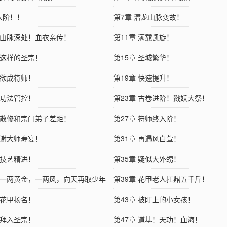
入阶！！
第7章 潜龙山脉变故！
章 山脉深处！血衣亲传！
第11章 满载凯旋！
 这样的圣宗！
第15章 圣城繁华！
 欲成符师！
第19章 快速提升！
 功法管控！
第23章 古卷进阶！戮妖大祭！
章 散修和宗门弟子差距！
第27章 符师终入阶！
 谢大师寿宴！
第31章 再遇风白萱！
 技艺精进！
第35章 疑似大外甥！
章 一两黄金，一两风，向天再取少年
第39章 花甲老人扛鼎五千斤！
 花甲扬名！
第43章 被盯上的小女孩！
 拜入圣宗！
第47章 道基！天功！血海！