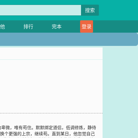
搜索
他
排行
完本
登录
力卑微，唯有苟住。默默绑定道侣，低调修炼，静待
…换个更强的上宗，继续苟。直到某日，他忽觉自己