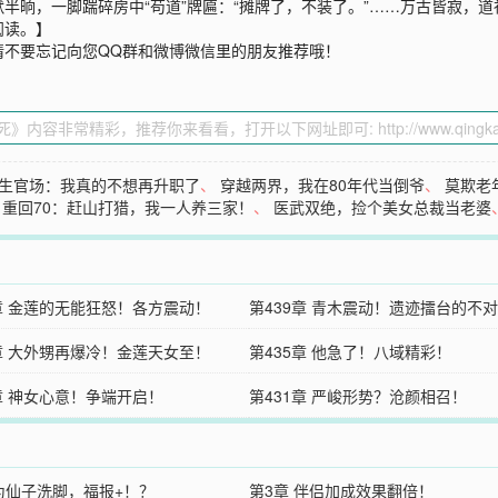
半晌，一脚踹碎房中“苟道”牌匾：“摊牌了，不装了。”……万古皆寂，
阅读。】
请不要忘记向您QQ群和微博微信里的朋友推荐哦！
生官场：我真的不想再升职了
、
穿越两界，我在80年代当倒爷
、
莫欺老
、
重回70：赶山打猎，我一人养三家！
、
医武双绝，捡个美女总裁当老婆
0章 金莲的无能狂怒！各方震动！
第439章 青木震动！遗迹擂台的不
6章 大外甥再爆冷！金莲天女至！
第435章 他急了！八域精彩！
2章 神女心意！争端开启！
第431章 严峻形势？沧颜相召！
 为仙子洗脚，福报+！？
第3章 伴侣加成效果翻倍！