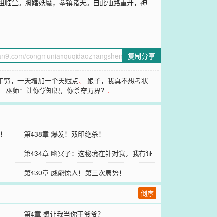
道祖临尘。脚踏妖魔，拳镇诸天。自此仙路重开，神
复制分享
年穷，一天增加一个天赋点
、
娘子，我真不想考状
、
巫师：让你学知识，你杀穿万界？
、
对！
第438章 爆发！双印绝杀！
第434章 幽冥子：这秘境在针对我，我有证
据！
第430章 威能惊人！第三次局势！
倒序
第4章 想让我当你干爷爷？