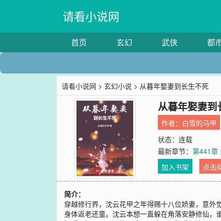
请看小说网
首页
玄幻
武侠
都
请看小说网
>
玄幻小说
> 从暮年娶妻到长生不死
从暮年娶妻到
作者：
白雪的马甲
状态：连载
最新章节：
第441
加入书架
点击
简介：
穿越修行界，沈云花甲之年得赐十八位娇妻，意外
身体返老还童。沈云本想一直躲在角落安静修仙，谁