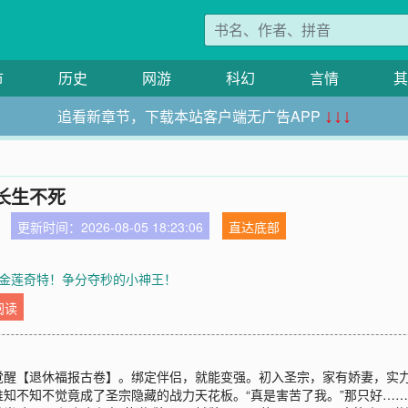
市
历史
网游
科幻
言情
其
追看新章节，下载本站客户端无广告APP
↓↓↓
长生不死
更新时间：2026-08-05 18:23:06
直达底部
章 金莲奇特！争分夺秒的小神王！
阅读
觉醒【退休福报古卷】。绑定伴侣，就能变强。初入圣宗，家有娇妻，实
知不知不觉竟成了圣宗隐藏的战力天花板。“真是害苦了我。”那只好…