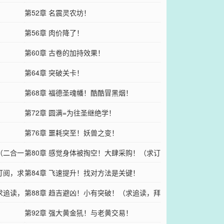
第52章 名震灵农坊！
第56章 肉价降了！
第60章 古卷的加持效果！
第64章 突破关卡！
第68章 福德圣魂幡！酷酷冒黑烟！
第72章 圆满=为往圣继绝学！
第76章 噩耗突至！妖兽之变！
（二合一
第80章 感觉身体被掏空！大肆采购！（求订
订阅，求
阅，求支持）
第84章 飞速提升！找对方法是关键！
求追读，
第88章 趋吉避凶！小有突破！（求追读，拜
谢！）
第92章 强大黄金犼！与老黄交易！