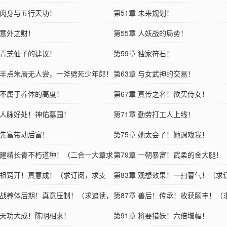
章 肉身与五行天功！
第51章 未来规划！
 意外之财！
第55章 人妖战的局势！
章 青芝仙子的建议！
第59章 独家符石！
章 半点朱唇无人尝，一斧劈死少年郎！
第63章 与女武神的交易！
章 不属于养体的高度！
第67章 真传之名！欲买侍女！
章 人脉好处！神佑墓园！
第71章 勤劳打工人上线！
 先富带动后富！
第75章 她太会了！她调戏我！
章 建椿长青不朽道种！（二合一大章求
第79章 一朝暴富！武柔的金大腿！
！！）
章 祖窍开！真意成！（求订阅，求支
大章求首订！！！）
第83章 观想效果！一扫暮气！（求
章 战养体后期！真意压制！（求追读，
支持）
第87章 善后！传承！收获颇丰！（
）
章 天功大成！陈明相求！
求支持）
第91章 将要猎妖！六倍增幅！