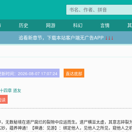
市
历史
网游
科幻
言情
其
追看新章节，下载本站客户端无广告APP
↓↓↓
新时间：2026-08-07 17:07:24
直达底部
十四章 道友
阅读
碎，无数秘境在道尸腐烂的裂隙中应运而生。道尸横亘太虚，其意志碎裂
玄妙，蕴养神通！【神通：见游】：绑定他人，见他人之所见，窥他人之