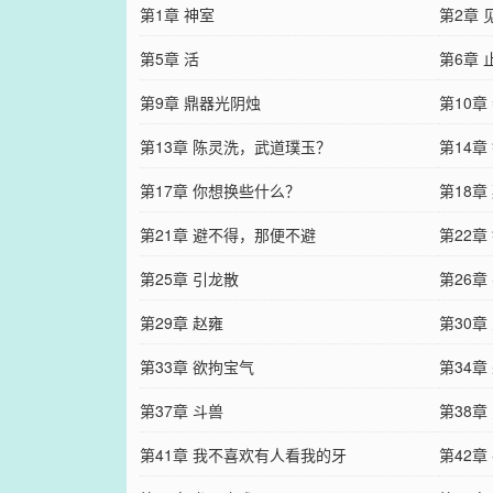
第1章 神室
第2章 
第5章 活
第6章
第9章 鼎器光阴烛
第10
第13章 陈灵洗，武道璞玉？
第14章
第17章 你想换些什么？
第18章
第21章 避不得，那便不避
第22章
第25章 引龙散
第26
第29章 赵雍
第30章
第33章 欲拘宝气
第34章
第37章 斗兽
第38章
第41章 我不喜欢有人看我的牙
第42