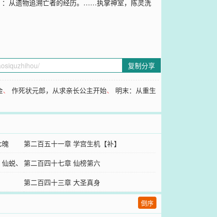
】：从遗物追溯亡者的经历。……执掌神室，陈灵洗
复制分享
金
、
作死状元郎，从求亲长公主开始
、
明末：从重生
七魄
第二百五十一章 学宫生机【补】
、仙蜕、
第二百四十七章 仙榜第六
第二百四十三章 大圣真身
倒序