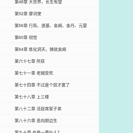
第48章 大世界，长生有望
第52章 摩诃使
第56章 行炁、道基、金阙、金丹、元婴
第60章 彻觉
第64章 炼化洞天，铸就金阙
第六十七章 所获
第七十一章 老贼受死
第七十四章 不过是个奴才罢了
第七十八章 上三楼
第八十二章 活捉席家子弟
第八十六章 恶向胆边生
第九十章 也是一尊仙人？