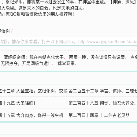
】：祭祀光阴，能将某一地过去发生的事，在神室中重放。【神通：溯息
有大隐秘。这是天地的自救，也是天地的自决。
记向您QQ群和微博微信里的朋友推荐哦！
神话树
/
、
藏经阁帝师：我在帝朝点化太子
、
两眼一睁，没有谈情只有说案
、
点
：无限掠夺，开局满级气运！
、
锦堂春事
、
五十三章 大圣宝相，玄根化树，交换
第二百五十二章 学宫、道师、三魂
四十九章 大圣降临！
【补】
第二百四十八章 彻觉、仙君大苍父
四十五章 舍弃肉身，谋得一线生机
大圣降临？
第二百四十四章 十二件古老灵器