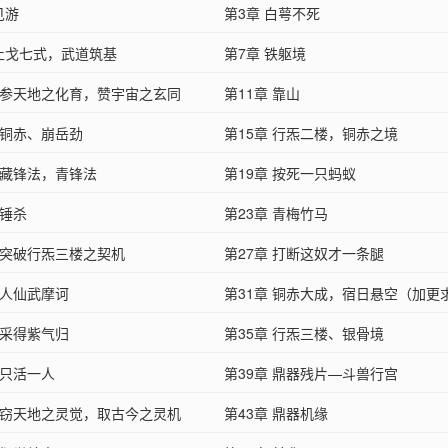
见游
第3章 白萼不死
 止戈七式，武道筑基
第7章 铁躯境
章 参天地之化育，赞宇宙之玄同
第11章 靠山
 铜赤、崩岳劲
第15章 行炁二楼，铜赤之境
 藏锋法，青锋法
第19章 按死一只蚂蚁
 锤杀
第23章 青梅竹马
章 突破行炁三楼之契机
第27章 打断这奴才一条腿
 人仙武摩诃
第31章 铜赤大成，宿日悬空（加更
 采得紫气归
第35章 行炁三楼、银骨境
 只活一人
第39章 鼎器残片—斗兽行宫
章 窃天地之灵觉，取古今之灵机
第43章 鼎器机缘