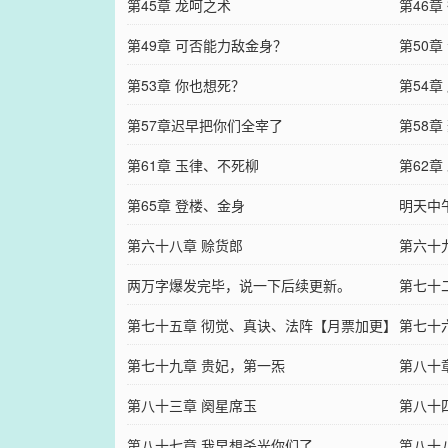
第45章 龙呵之术
第46章
第49章 可否能力敌金身？
第50章
第53章 你也想死？
第54章
第57章迟早把你们全宰了
第58
第61章 玉律、不死柳
第62章
第65章 登楼、金身
明天中
第六十八章 赊货郎
第六十
两万字爆发完毕，说一下后续更新。
第七十
第七十五章 彻觉、真诀、法阵【月票加更】
第七十
第七十九章 贵妃，第一炁
第八十
第八十三章 阕星席玉
第八十
第八十七章 我早想杀光你们了
第八十