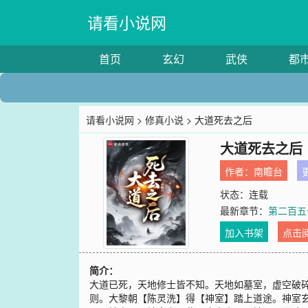
请看小说网
首页
玄幻
武侠
都
请看小说网
>
修真小说
> 大道死去之后
大道死去之后
作者：
南瞻台
更
状态：连载
最新章节：
第二百五
加入书架
点击
简介：
大道已死，天地修士皆不知。天地如墓室，虚空破
则。大黎朝【陈灵洗】得【神室】踏上道途。神室