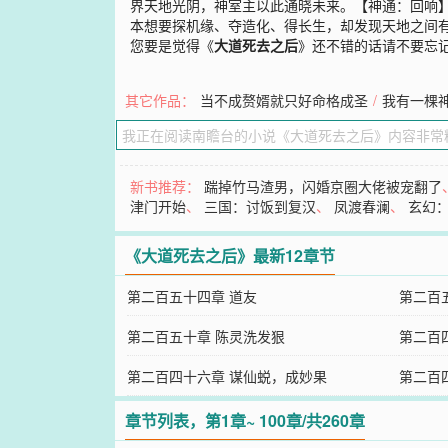
界天地光阴，神室主以此通晓未来。【神通：回响
本想要探机缘、夺造化、得长生，却发现天地之间
您要是觉得《
大道死去之后
》还不错的话请不要忘
其它作品：
当不成赘婿就只好命格成圣
/
我有一棵
新书推荐：
踹掉竹马渣男，闪婚京圈大佬被宠翻了
津门开始
、
三国：讨饭到复汉
、
凤渡春澜
、
玄幻
《大道死去之后》最新12章节
第二百五十四章 道友
第二百
第二百五十章 陈灵洗发狠
生机
第二百
第二百四十六章 谋仙蜕，成妙果
第二百
章节列表，第1章~ 100章/共260章