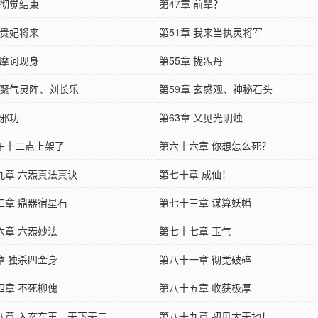
 彻觉结束
第47章 前辈？
 贵妃将来
第51章 我来当执灵将军
 摩诃现身
第55章 拢炁丹
章 聚气灵阵、刘长乐
第59章 玄惑观、神秘石头
 邪功
第63章 又见光阴烛
午十二点上架了
第六十六章 你想怎么死？
九章 六炁真法真诀
第七十章 成仙！
二章 鼎器宿星石
第七十三章 谋算妖幡
六章 六炁妙法
第七十七章 玉气
章 独杀四金身
第八十一章 彻觉破碎
四章 不死柳傀
第八十五章 收获极厚
八章 入玄东王，天下无二
第八十九章 初见大天地！