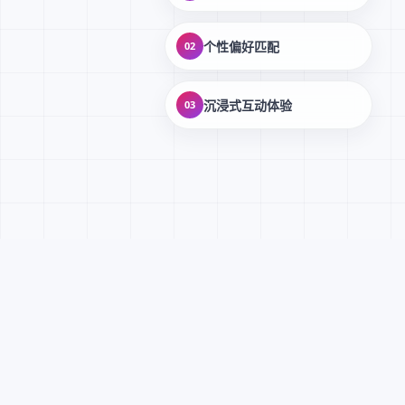
个性偏好匹配
02
沉浸式互动体验
03