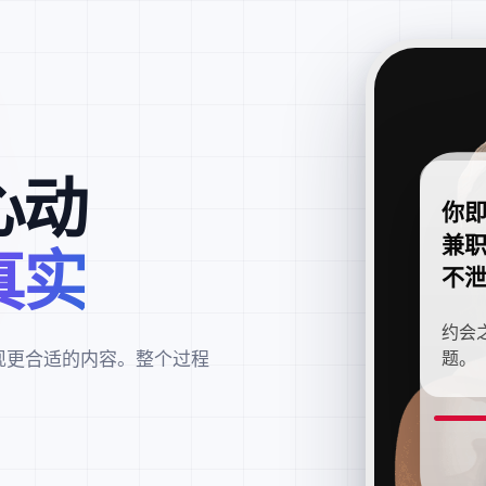
心动
你
兼
真实
不
约会
现更合适的内容。整个过程
题。