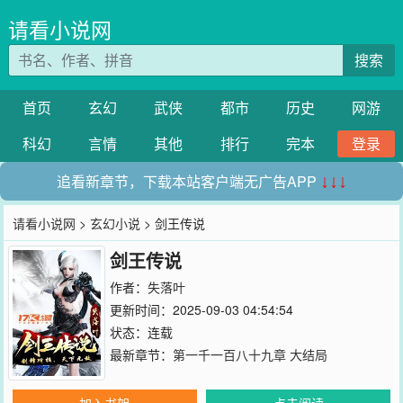
请看小说网
搜索
首页
玄幻
武侠
都市
历史
网游
科幻
言情
其他
排行
完本
登录
追看新章节，下载本站客户端无广告APP
↓↓↓
请看小说网
>
玄幻小说
> 剑王传说
剑王传说
作者：
失落叶
更新时间：2025-09-03 04:54:54
状态：连载
最新章节：
第一千一百八十九章 大结局
加入书架
点击阅读