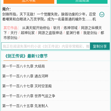
简介：
剑锋所指，天下无敌！一个觉醒失败，脉毁功废的少年，忍受
着嘲笑和白眼进入万灵学院，成为一名最普通的编外生……机
缘巧合下，灵脉重生。厚积薄发的他，一步步名扬学院，声动北域，
其它作品：
从满天赋开始修仙
/
斩月
/
炼神领域
/
网游之纵横天
持剑纵横龙灵大陆。
下
/
天行
/
超神玩家
/
网游之盗版神话
/
星渊行者
/
我是剑仙
/
都
——————————————————————①群577150731②
市邪剑仙
/
群428545141③群11267222
您要是觉得《
剑王传说
》还不错的话请不要忘记向您QQ群和微博微信
复制分享
里的朋友推荐哦！
《剑王传说》最新12章节
第一千一百八十九章 大结局
第一千一百八十八章 通古河畔
第一千一百八十七章 灭时空圣殿
第一千一百八十六章 世界气运之争
第一千一百八十五章 先发制人