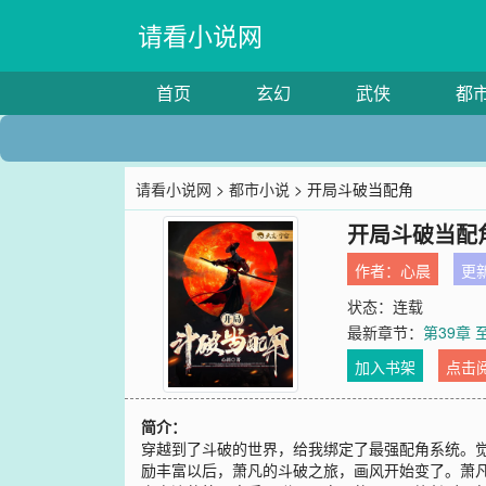
请看小说网
首页
玄幻
武侠
都
请看小说网
>
都市小说
> 开局斗破当配角
开局斗破当配
作者：
心晨
更新
状态：连载
最新章节：
第39章 
加入书架
点击
简介：
穿越到了斗破的世界，给我绑定了最强配角系统。
励丰富以后，萧凡的斗破之旅，画风开始变了。萧