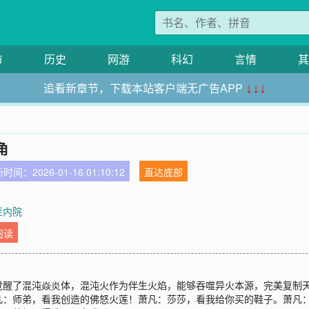
市
历史
网游
科幻
言情
其
追看新章节，下载本站客户端无广告APP
↓↓↓
角
时间：2026-01-16 01:10:12
直达底部
至内院
阅读
觉醒了混沌焱炎体，混沌火作为伴生火焰，能够吞噬异火本源，完美复制
凡：师弟，看我创造的佛怒火莲！萧凡：莎莎，看我给你买的鞋子。萧凡