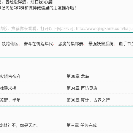
，曾经没得选，现在我[心晨]
忘记向您QQ群和微博微信里的朋友推荐哦！
、
纨绔仙医
、
奋斗在饥荒年代
、
恶魔的集邮册
、
最强妖兽系统
、
血手书
 火烧古帝府
第38章 龙岛
 魂殿求援
第34章 再访灵族
 苏醒，半年
第30章 算计，古界之行
 废材？不，你是天才。
第三章 任务完成