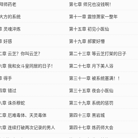
 拜师药老
第七章 师兄也没钱啊！
 大方的系统
第十一章 震惊萧家一整年
章 灵魂淬炼
第十五章 初见小医仙
章 好感
第十九章 郝蒙好懵
二章 云芝？你叫云芝？
第二十三章 等云芝打架的日子
六章 我和女斗皇同居的日子！
第二十七章 月下美人浴
章 得手
第三十一章 被系统塞满！！
四章 错过
第三十五章 夜会小医仙
八章 诛杀穆蛇
第三十九章 系统的惩罚
二章 厄难毒体、天灵毒体
第四十三章 黑岩城
六章 连续打破两次记录的男人
第四十七章 炼药师大会