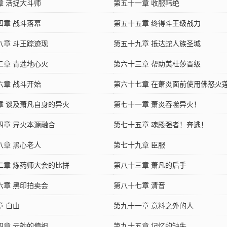
章 活捉大斗师
第五十一章 收服韩绝
四章 战斗落幕
第五十五章 终得斗王级战力
八章 斗王踪迹现
第五十九章 抵达蛇人族圣城
二章 青莲地心火
第六十三章 帮助美杜莎晋级
六章 战斗开始
第六十七章 在萧炎面前使用佛怒火
章 谈及萧凡自身的异火
第七十一章 萧炎吞噬异火！
四章 异火本源融合
第七十五章 魂殿强者！奔逃！
八章 黑心老人
第七十九章 臣服
二章 炼药师大会的比拼
第八十三章 萧凡的后手
六章 黑印拍卖会
第八十七章 清音
章 白山
第九十一章 意料之外的人
四章 云韵的偏袒
第九十五章 记忆的缺失