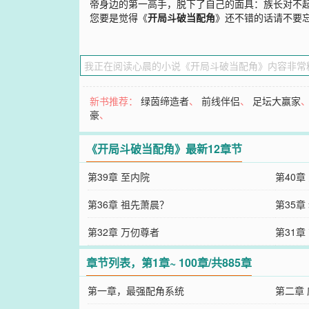
帝身边的第一高手，脱下了自己的面具：族长对不起
您要是觉得《
开局斗破当配角
》还不错的话请不要
新书推荐：
绿茵缔造者
、
前线伴侣
、
足坛大赢家
豪
、
《开局斗破当配角》最新12章节
第39章 至内院
第40章
第36章 祖先萧晨？
第35章
第32章 万仞尊者
第31章
章节列表，第1章~ 100章/共885章
第一章，最强配角系统
第二章