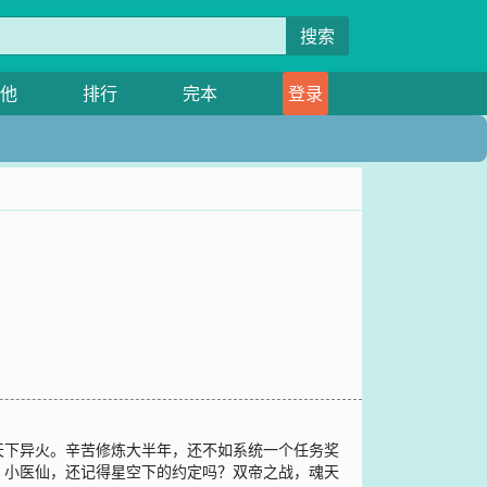
搜索
他
排行
完本
登录
天下异火。辛苦修炼大半年，还不如系统一个任务奖
：小医仙，还记得星空下的约定吗？双帝之战，魂天