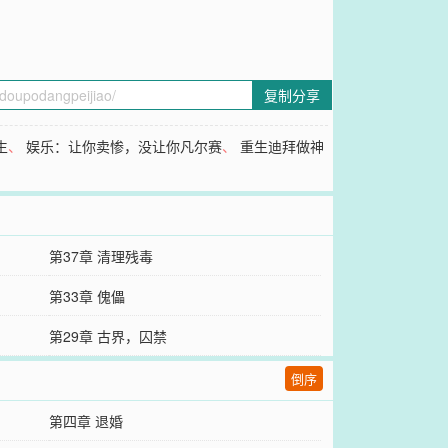
复制分享
生
、
娱乐：让你卖惨，没让你凡尔赛
、
重生迪拜做神
第37章 清理残毒
第33章 傀儡
第29章 古界，囚禁
倒序
第四章 退婚