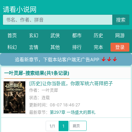
请看小说网
搜索
首页
玄幻
武侠
都市
历史
网游
科幻
言情
其他
排行
完本
登录
↓↓↓
追看新章节，下载本站客户端无广告APP
一叶灵犀-搜索结果(共1条记录)
[历史]让你当卧底，你跟军统六哥拜把子
作者：
一叶灵犀
状态：连载
更新时间：08-07 18:46:27
最新章节：
第297章 一场盛大的葬礼
1/1
1