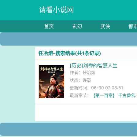
请看小说网
首页
玄幻
武侠
都
任冶熔-搜索结果(共1条记录)
[历史]刘禅的智慧人生
作者：
任冶熔
状态：连载
更新时间：06-30 02:08:51
最新章节：
【第一百章】 千古昏名