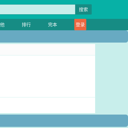
搜索
他
排行
完本
登录