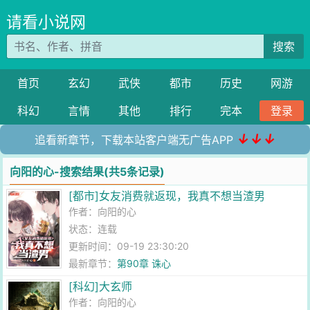
请看小说网
搜索
首页
玄幻
武侠
都市
历史
网游
科幻
言情
其他
排行
完本
登录
↓↓↓
追看新章节，下载本站客户端无广告APP
向阳的心-搜索结果(共5条记录)
[都市]女友消费就返现，我真不想当渣男
作者：
向阳的心
状态：连载
更新时间：09-19 23:30:20
最新章节：
第90章 诛心
[科幻]大玄师
作者：
向阳的心