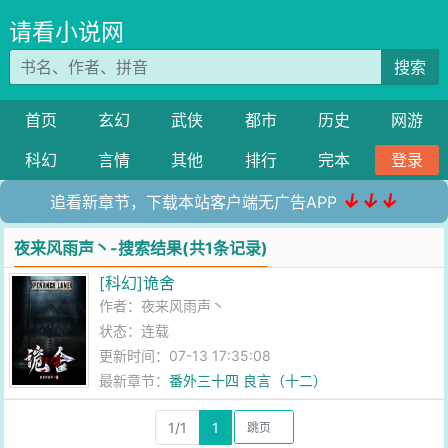
请看小说网
搜索
首页
玄幻
武侠
都市
历史
网游
科幻
言情
其他
排行
完本
登录
↓↓↓
追看新章节，下载本站客户端无广告APP
夜来风雨声丶-搜索结果(共1条记录)
[科幻]诡舍
作者：
夜来风雨声丶
状态：连载
更新时间：07-13 17:35:08
最新章节：
番外三十四 良言（十二）
1/1
1