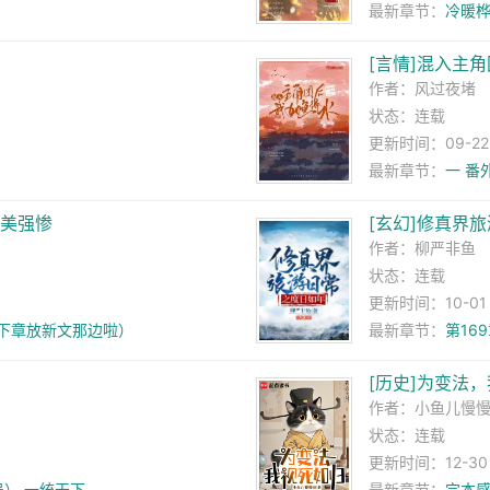
最新章节：
冷暖
[言情]混入主
作者：
风过夜堵
状态：连载
更新时间：09-22 1
最新章节：
一 番
但美强惨
[玄幻]修真界
作者：
柳严非鱼
状态：连载
更新时间：10-01 1
（下章放新文那边啦）
最新章节：
第169
[历史]为变法
作者：
小鱼儿慢
状态：连载
更新时间：12-30 0
） 一统天下
最新章节：
完本