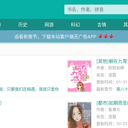
市
历史
网游
科幻
言情
其
↓↓↓
追看新章节，下载本站客户端无广告APP
[其他]躺在九
作者：
姣姣如卿
状态：连载
更新时间：01-31 0
外结局：只要我们还相遇，我就只爱你
最新章节：
第八十
穿）
[都市]如期而
作者：
鱼难忘
状态：连载
更新时间：10-23 1