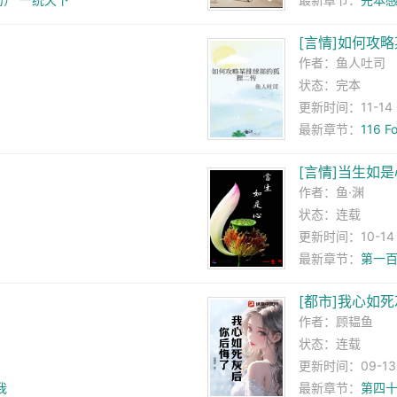
[言情]如何攻
作者：
鱼人吐司
状态：完本
更新时间：11-14 0
最新章节：
116 
[言情]当生如是
作者：
鱼·渊
状态：连载
更新时间：10-14 1
最新章节：
第一百
[都市]我心如
作者：
顾韫鱼
状态：连载
更新时间：09-13 1
我
最新章节：
第四十