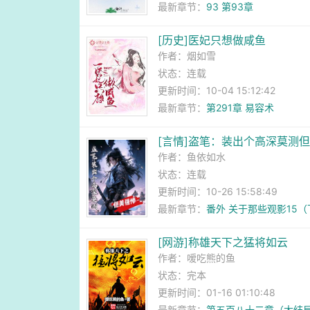
最新章节：
93 第93章
[历史]医妃只想做咸鱼
作者：
烟如雪
状态：连载
更新时间：10-04 15:12:42
最新章节：
第291章 易容术
[言情]盗笔：装出个高深莫测
作者：
鱼依如水
状态：连载
更新时间：10-26 15:58:49
最新章节：
番外 关于那些观影15
[网游]称雄天下之猛将如云
作者：
嗳吃熊的鱼
状态：完本
更新时间：01-16 01:10:48
最新章节：
第五百八十二章（大结局