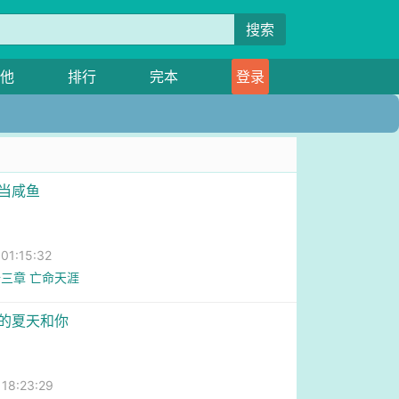
搜索
他
排行
完本
登录
零当咸鱼
1:15:32
三章 亡命天涯
至的夏天和你
8:23:29