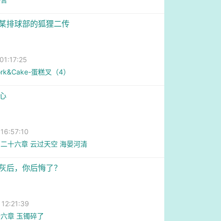
略某排球部的狐狸二传
1:17:25
Fork&Cake-蛋糕叉（4）
心
6:57:10
二十六章 云过天空 海晏河清
死灰后，你后悔了？
2:21:39
六章 玉镯碎了