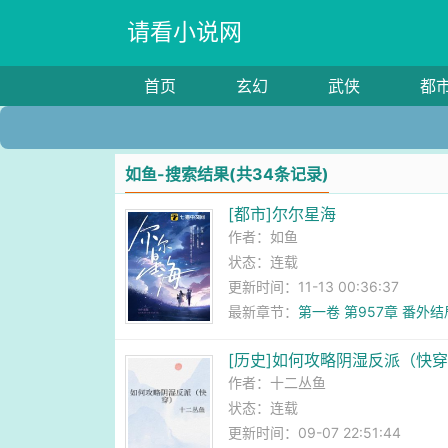
请看小说网
首页
玄幻
武侠
都
如鱼-搜索结果(共34条记录)
[都市]尔尔星海
作者：
如鱼
状态：连载
更新时间：11-13 00:36:37
最新章节：
第一卷 第957章 番
[历史]如何攻略阴湿反派（快
作者：
十二丛鱼
状态：连载
更新时间：09-07 22:51:44