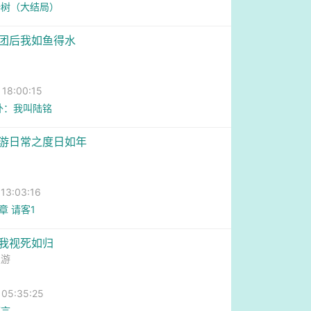
桦树（大结局）
角团后我如鱼得水
8:00:15
外：我叫陆铭
旅游日常之度日如年
3:03:16
章 请客1
，我视死如归
慢游
5:35:25
感言