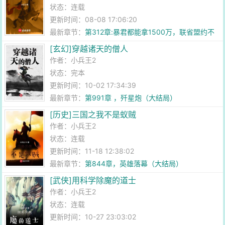
状态：连载
更新时间：08-08 17:06:20
最新章节：
第312章:暴君都能拿1500万，联省盟约不
给钱，我要哭庙了
[玄幻]穿越诸天的僧人
作者：
小兵王2
状态：完本
更新时间：10-02 17:34:39
最新章节：
第991章 ，歼星炮（大结局）
[历史]三国之我不是蚁贼
作者：
小兵王2
状态：连载
更新时间：11-18 12:38:02
最新章节：
第844章，英雄落幕（大结局）
[武侠]用科学除魔的道士
作者：
小兵王2
状态：连载
更新时间：10-27 23:03:02