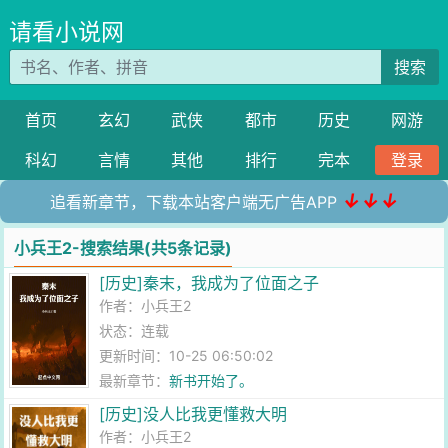
请看小说网
搜索
首页
玄幻
武侠
都市
历史
网游
科幻
言情
其他
排行
完本
登录
↓↓↓
追看新章节，下载本站客户端无广告APP
小兵王2-搜索结果(共5条记录)
[历史]秦末，我成为了位面之子
作者：
小兵王2
状态：连载
更新时间：10-25 06:50:02
最新章节：
新书开始了。
[历史]没人比我更懂救大明
作者：
小兵王2