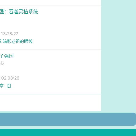
变强：吞噬灵植系统
神
3:28:27
章 暗影老祖的眼线
电子强国
不扶
2:08:26
3章 【】