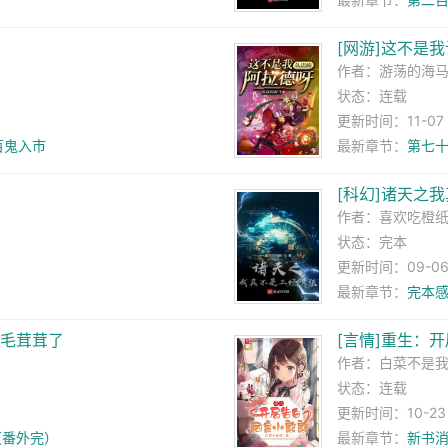
[网游]这不是
作者：
游荡的海
状态：连载
更新时间：11-07 0
百鬼入市
最新章节：
第七十
[科幻]诸天之
作者：
喜欢吃橙
状态：完本
更新时间：09-06 0
最新章节：
完本
成毛茸茸了
[言情]重生：
作者：
白菜不是
状态：连载
更新时间：10-23 1
（番外完）
最新章节：
新书