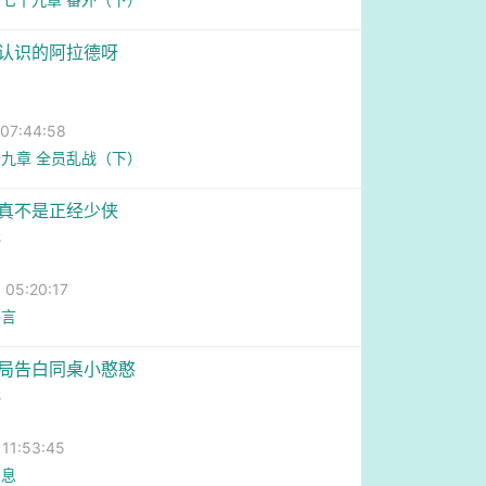
我认识的阿拉德呀
马
7:44:58
九章 全员乱战（下）
我真不是正经少侠
纸
5:20:17
感言
开局告白同桌小憨憨
我
1:53:45
消息