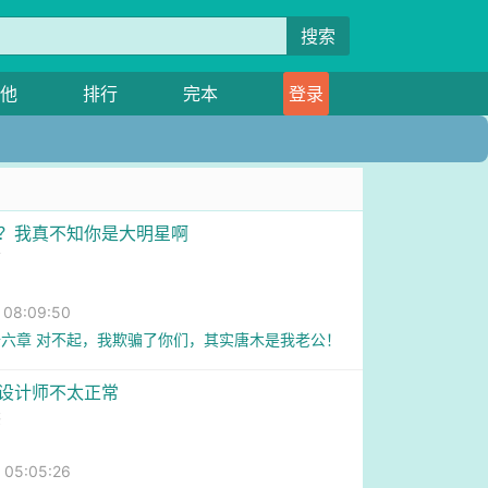
搜索
他
排行
完本
登录
嫁？我真不知你是大明星啊
猫
08:09:50
六章 对不起，我欺骗了你们，其实唐木是我老公！
戏设计师不太正常
熊
05:05:26