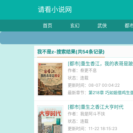
请看小说网
首页
玄幻
武侠
都
我不是z-搜索结果(共54条记录)
[都市]重生香江，我的表哥是
作者：
叁更不息
状态：连载
更新时间：08-07 00:04:22
最新章节：
第218章 巧如姐借鸡生
[都市]重生之香江大亨时代
作者：
我是阿斗不扶
状态：连载
更新时间：11-22 18:15:23