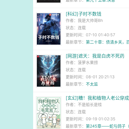
[科幻]子时不数钱
作者：
我是大帅哥Bh
状态：连载
更新时间：07-10 01:40:57
最新章节：
第二十章：债清乡关，
[网游]遮天：我是白虎不死药
作者：
菠萝水果捞
状态：连载
更新时间：08-01 20:21:13
最新章节：
不太监
[玄幻]糟！我和植物人老公穿
作者：
不是船长是桂
状态：连载
更新时间：09-19 01:02:35
最新章节：
第245章——蛇与鸽子