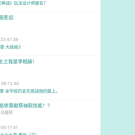
 《神战》玩法设计师提名？
不是影后
3:47:36
4章 大结局3
重生之我是李相赫！
人
8:13:46
8章 全华班仍走在挑战他的路上。
我能依靠献祭抽取技能！？
是乌鱼籽
6:17:41
七十九章 番外（下）