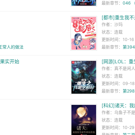
最新章节：
046
[都市]重生我
作者：
沙玛
状态：连载
更新时间：10-16 2
正常人的做法
最新章节：
第39
的果实开始
[网游]LOL：
作者：
真不是闲
状态：连载
更新时间：09-18 0
最新章节：
第29
[科幻]诸天：
作者：
乌鱼子不
状态：连载
更新时间：10-29 0
最新章节：
第二百