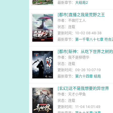
最新章节：
大结局2
[都市]直播之我是荒野之王
作者：
不做打工人
状态：连载
更新时间：10-02 08:48:38
最新章节：
第一千零八十七章 符合
[都市]斩神：从吃下世界之树
作者：
我不是柳德华
状态：连载
更新时间：09-26 10:07:19
最新章节：
第六十四章 结局
[玄幻]这不是我想要的异世界
作者：
天才小甲鱼
状态：连载
更新时间：11-04 14:01:49
最新章节：
第九十五章:决意