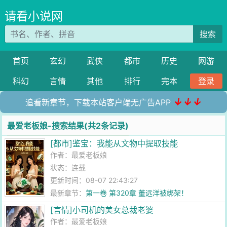
请看小说网
搜索
首页
玄幻
武侠
都市
历史
网游
科幻
言情
其他
排行
完本
登录
↓↓↓
追看新章节，下载本站客户端无广告APP
最爱老板娘-搜索结果(共2条记录)
[都市]鉴宝：我能从文物中提取技能
作者：
最爱老板娘
状态：连载
更新时间：08-07 22:43:27
最新章节：
第一卷 第320章 董远洋被绑架！
[言情]小司机的美女总裁老婆
作者：
最爱老板娘