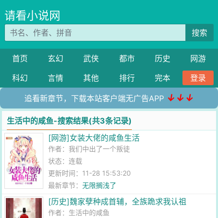
请看小说网
搜索
首页
玄幻
武侠
都市
历史
网游
科幻
言情
其他
排行
完本
登录
↓↓↓
追看新章节，下载本站客户端无广告APP
生活中的咸鱼-搜索结果(共3条记录)
[网游]女装大佬的咸鱼生活
作者：
我们中出了一个叛徒
状态：连载
更新时间：11-28 15:53:20
最新章节：
无限搁浅了
[历史]魏家孽种成首辅，全族跪求我认祖
作者：
生活中的咸鱼