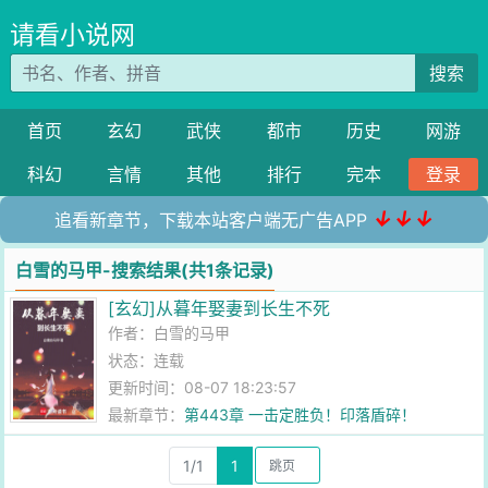
请看小说网
搜索
首页
玄幻
武侠
都市
历史
网游
科幻
言情
其他
排行
完本
登录
↓↓↓
追看新章节，下载本站客户端无广告APP
白雪的马甲-搜索结果(共1条记录)
[玄幻]从暮年娶妻到长生不死
作者：
白雪的马甲
状态：连载
更新时间：08-07 18:23:57
最新章节：
第443章 一击定胜负！印落盾碎！
1/1
1