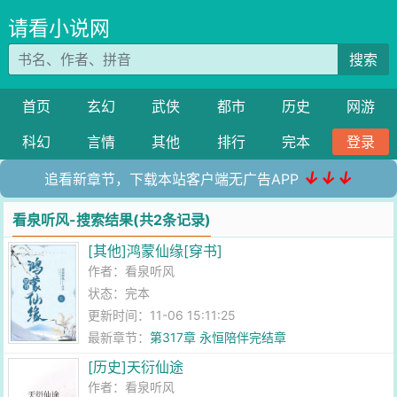
请看小说网
搜索
首页
玄幻
武侠
都市
历史
网游
科幻
言情
其他
排行
完本
登录
↓↓↓
追看新章节，下载本站客户端无广告APP
看泉听风-搜索结果(共2条记录)
[其他]鸿蒙仙缘[穿书]
作者：
看泉听风
状态：完本
更新时间：11-06 15:11:25
最新章节：
第317章 永恒陪伴完结章
[历史]天衍仙途
作者：
看泉听风