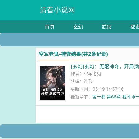
请看小说网
首页
玄幻
武侠
都
空军老鬼-搜索结果(共2条记录)
[玄幻]玄幻：无限掠夺，开局
作者：
空军老鬼
状态：连载
更新时间：05-19 14:57:16
最新章节：
第一卷 第66章 我才排