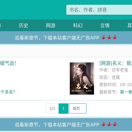
市
历史
网游
科幻
言情
其
↓↓↓
追看新章节，下载本站客户端无广告APP
满级气运！
[网游]名义：
作者：
空军老鬼
状态：连载
更新时间：09-25 
一千多名？
最新章节：
第一卷
1/1
1
↓↓↓
追看新章节，下载本站客户端无广告APP