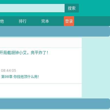
搜索
他
排行
完本
登录
我开局截胡钟小艾，亮平炸了！
08:44:05
 第98章 你找他顶什么用！