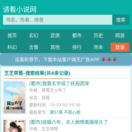
请看小说网
搜索
首页
玄幻
武侠
都市
历史
网游
科幻
言情
其他
排行
完本
登录
↓↓↓
追看新章节，下载本站客户端无广告APP
芝芝草莓-搜索结果(共4条记录)
[都市]我靠玄学成了妖局团宠
作者：
草莓芝士布丁
状态：连载
更新时间：10-23 05:55:58
最新章节：
第51章 不担心呢
[都市]结婚六年，夫人她想离婚很久了
作者：
芝芝草莓