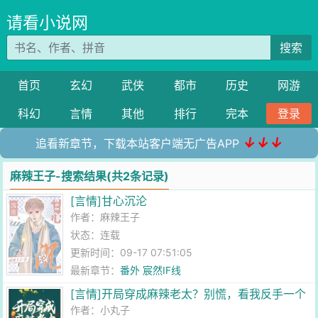
请看小说网
搜索
首页
玄幻
武侠
都市
历史
网游
科幻
言情
其他
排行
完本
登录
↓↓↓
追看新章节，下载本站客户端无广告APP
麻辣王子-搜索结果(共2条记录)
[言情]甘心沉沦
作者：
麻辣王子
状态：连载
更新时间：09-17 07:51:05
最新章节：
番外 宸然IF线
[言情]开局穿成麻辣老太？别慌，看我反手一个
王炸
作者：
小丸子