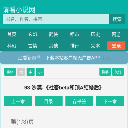
请看小说网
搜索
首页
玄幻
武侠
都市
历史
网游
科幻
言情
其他
排行
完本
登录
追看新章节，下载本站客户端无广告APP
↓↓↓
字体
大
中
小
换手
关灯
93 沙漠-《社畜beta和顶A结婚后》
上一章
目录
存书签
下一章
第(1/3)页