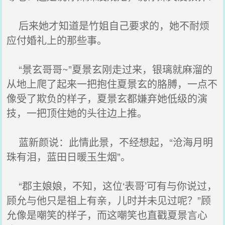
后来她才知道是竹姐自己要求的，她不耐烦
应付婚礼上的那些事。
“景玄哥哥~”夏景玄刚走过来，银璃就麻溜的
从地上爬了起来一把抱住夏景玄的胳膊，一点不
像受了欺负的样子，夏景玄都嫌弃她低级的演
技，一把顶住她的头往边上推。
蓝新颜说：此情此景，不经想起，“沧海月明
珠有泪，蓝田日暖玉生烟”。
“郡主娘娘，不知，这位‘表哥’可有与你说过，
顾允与他只是祖上有亲，儿时并未见过呢？”顾
允像是嘲笑的样子，而这嘲笑也直戳夏景言心