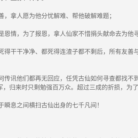
善，拿人愿为他分忧解难、帮他破解难题；
恩情，为了报恩，拿人仙家不惜捐头献命去为他
得干干净净、都死得连渣子都不剩后，所有友善与
传讯他们都再无回应，任凭古仙如何寻查都找不到
军，归来时只剩勉强百万众。超过三成的折损，为
于瞬息之间横扫古仙出身的七千凡间！