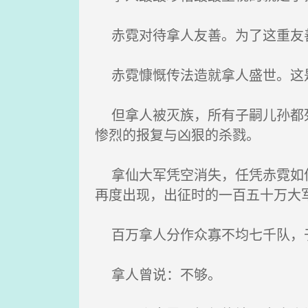
赤霓对待拿人友善。为了这重友
赤霓慷慨传法造就拿人盛世。这是
但拿人被灭族，所有子嗣儿孙都死
惨烈的报复与凶狠的杀戮。
拿仙大军凭空消失，任凭赤霓如何
再度出现，出征时的一百五十万大
百万拿人分作众寡不均七千队，
拿人曾说：不够。