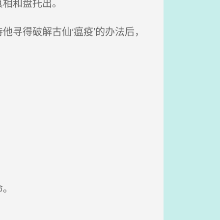
真相和盘托出。
寻得破解古仙‘瘟疫’的办法后，
命。