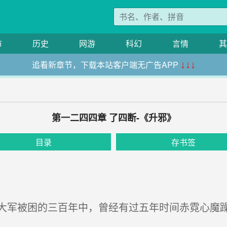
市
历史
网游
科幻
言情
其
追看新章节，下载本站客户端无广告APP
↓↓↓
第一二四四章 了四断-《升邪》
目录
存书签
军被困的三百年中，曾经有过五年时间赤霓心魔