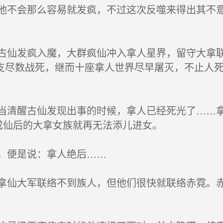
不会那么容易就发疯，不过这次反噬来得出其不意
仙发疯入魔，大群疯仙冲入拿人星界，留守大拿联
支尽数战死，继而十座拿人世界尽早屠灭，不止人
清醒古仙发现出事的时候，拿人已经死光了……拿
成仙后的大拿女族就再无法添儿进女。
，便是说：拿人绝后……
仙大军联络不到族人，但他们很快就联络赤霓。赤