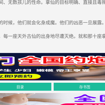
、无数孩儿的性命。拿仙的目标明确、直接且毒辣
时候，他们就会化身成魔。他们的凶恶一旦展露
每一座天外古仙的出身地尽遭灭绝。就和那十座拿
目录
存书签