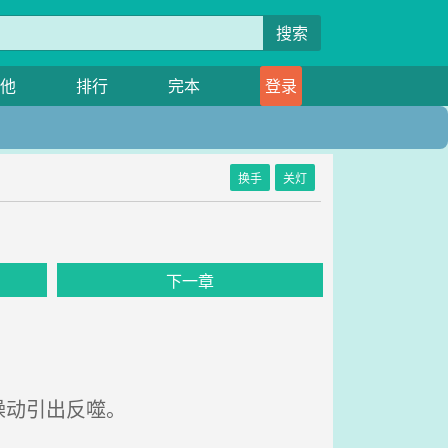
搜索
他
排行
完本
登录
换手
关灯
下一章
躁动引出反噬。