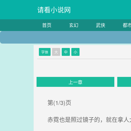
请看小说网
首页
玄幻
武侠
都
字体
大
中
小
上一章
第(1/3)页
赤霓也是照过镜子的，就在拿人大