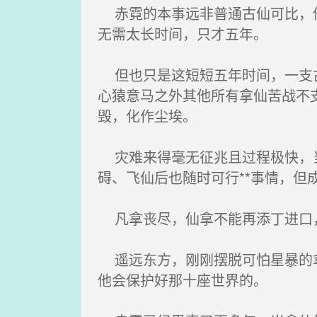
赤霓的本事远非普通古仙可比，他
无需太长时间，只才五年。
但也只是这短短五年时间，一支古
心猿意马之外其他所有拿仙苦战不
毁，化作尘埃。
灾难来得毫无征兆且过程极快，当
碍、飞仙后也随时可行**事情，但
凡拿丧尽，仙拿不能再添丁进口
遥远东方，刚刚摆脱可怕星暴的拿
他会保护好那十座世界的。