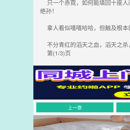
只一个赤霓，如何能填回十座人间
绝孙！
拿人看似嘻嘻哈哈，但触及根本的
不分青红的滔天之血，滔天之杀，
第(1/3)页
上一章