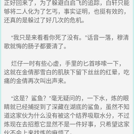
正好回来了，为了躲避白启飞的追踪，白轩只能
够将二人化为了乞丐，事实证明，也挺有效的，
还真的是躲过了好几次的危机。
“我只是来看看你死了没有。”话音一落，穆清
歌就悔的肠子都要清了。
烂仔一时有些心虚，手里的匕首哆嗦一下，
这就在金倩那雪白的肌肤下留下丝丝的红晕，吃
痛的金倩再次叫出声来。
“这是？鲨鱼？”毫无疑问的，一下水，炼的眼
睛就已经捕捉到了深藏在湖底的鲨鱼，虽然不知
道这家伙为什么没有被这个结界吸取水分，不过
炼现在去招惹它显然不是一件好事，只希望这家
伙不会上来找炼的麻烦了。