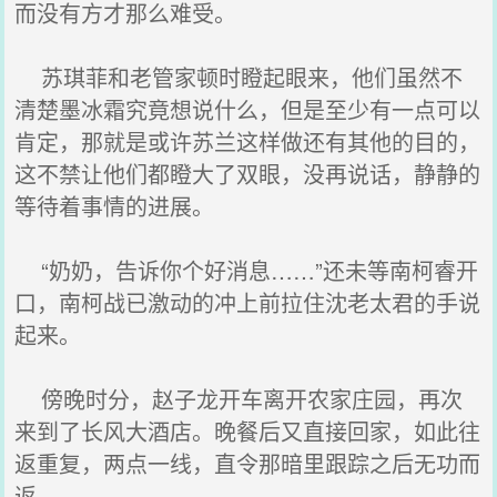
而没有方才那么难受。
苏琪菲和老管家顿时瞪起眼来，他们虽然不
清楚墨冰霜究竟想说什么，但是至少有一点可以
肯定，那就是或许苏兰这样做还有其他的目的，
这不禁让他们都瞪大了双眼，没再说话，静静的
等待着事情的进展。
“奶奶，告诉你个好消息……”还未等南柯睿开
口，南柯战已激动的冲上前拉住沈老太君的手说
起来。
傍晚时分，赵子龙开车离开农家庄园，再次
来到了长风大酒店。晚餐后又直接回家，如此往
返重复，两点一线，直令那暗里跟踪之后无功而
返。