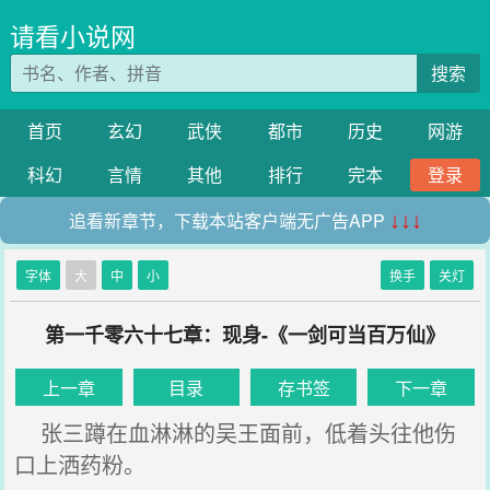
请看小说网
搜索
首页
玄幻
武侠
都市
历史
网游
科幻
言情
其他
排行
完本
登录
追看新章节，下载本站客户端无广告APP
↓↓↓
字体
大
中
小
换手
关灯
第一千零六十七章：现身-《一剑可当百万仙》
上一章
目录
存书签
下一章
张三蹲在血淋淋的吴王面前，低着头往他伤
口上洒药粉。