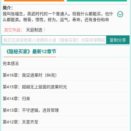
简介：
我叫张福生，高武时代的一个普通人。但我什么都能买，也什
么都能卖。根骨，悟性，修为，运气，寿命，还有身份和命
运。只需要一纸契书。但交易人必须心甘情愿。于是，我向贫贱者贩
其它作品：
天庭制造
/
卖财富，买走他的健康，我也向重病者兜售健康，买走他的悟性。我
将悟性留给了自己。我向数百个剑客买下他们苦练数十年的剑法，造
复制分享
就一个练剑万年的剑仙。我还和困在深渊的邪神交易，卖给祂自由，
买下的，是祂的忠诚。但我发现，这太慢了。于是我创造了一个阴影
《隐秘买家》最新12章节
下的隐秘结社，人们自由交易所需要的一切。权利，力量，万事万
物。我抽点成。抽着抽着，人们开始叫我......福生无量天尊。
完本感言
您要是觉得《
隐秘买家
》还不错的话请不要忘记向您QQ群和微博微信
里的朋友推荐哦！
第416章：我证道果时（8k完）
第415章：超越无上层面的道果时光
第414章：归来
第413章：不守逻辑，违背常理
第412章：天意齐至