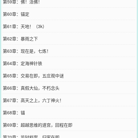
第59章：佛！活佛！
第60章：锚定
第61章：天地！（3k）
第62章：暴雨之下
第63章：现在是，七炼！
第64章：定海神针铁
第65章：交易在即，五庄观中谜
第66章：真假大仙，不朽念头
第67章：高天之上，六丁神火！
第68章：锚
第69章：超越思维的道宫，回程在即
第70章：监狱档案，归家在即