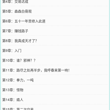
第4章：交易达成
第5章：森森白骨观
第6章：五十一年苦修入此道
第7章：赚钱路子
第8章：我真成天才了？
第9章：入门
第10章：谁？邪神？？
第11章：路尽之处再半步，我呼春来第一响！
第12章：拳力，一吨
第13章：怪物
第14章：癌人
第15章：第二次交易