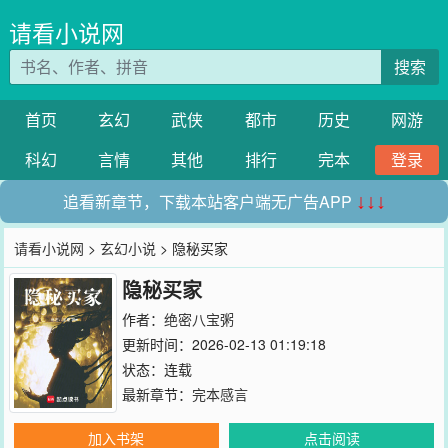
请看小说网
搜索
首页
玄幻
武侠
都市
历史
网游
科幻
言情
其他
排行
完本
登录
追看新章节，下载本站客户端无广告APP
↓↓↓
请看小说网
>
玄幻小说
> 隐秘买家
隐秘买家
作者：
绝密八宝粥
更新时间：2026-02-13 01:19:18
状态：连载
最新章节：
完本感言
加入书架
点击阅读