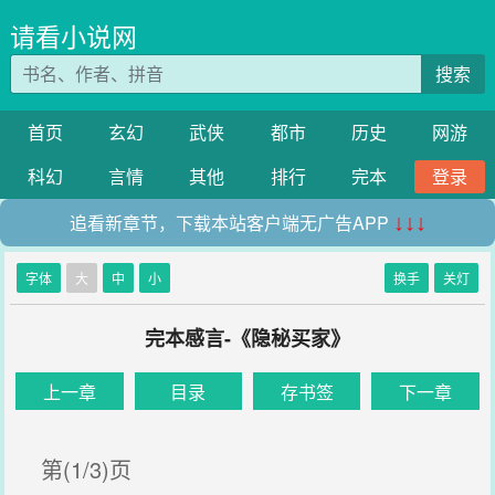
请看小说网
搜索
首页
玄幻
武侠
都市
历史
网游
科幻
言情
其他
排行
完本
登录
追看新章节，下载本站客户端无广告APP
↓↓↓
字体
大
中
小
换手
关灯
完本感言-《隐秘买家》
上一章
目录
存书签
下一章
第(1/3)页