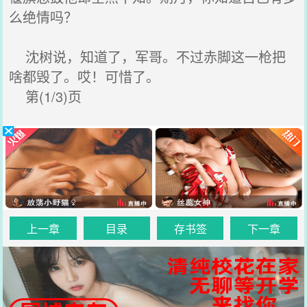
么绝情吗？
沈树说，知道了，军哥。不过赤脚这一枪把
啥都毁了。哎！可惜了。
第(1/3)页
上一章
目录
存书签
下一章