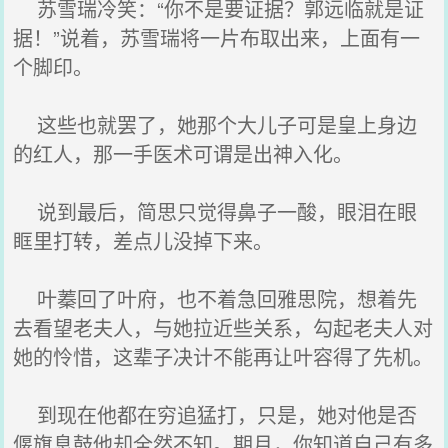
苏雪瑞冷笑：“你不是要证据？郭远临就是证
据！”说着，苏雪瑞将一片布取出来，上面有一
个脚印。
这些也就罢了，她那个大儿子可是皇上身边
的红人，那一手医术可谓是出神入化。
说到最后，简思只觉得鼻子一酸，眼泪在眼
眶里打转，差点儿没掉下来。
叶蓁回了叶府，也不着急回雅思院，想着先
去看望老夫人，与她拉近些关系，勾起老夫人对
她的怜惜，这辈子决计不能再让叶容得了先机。
到现在他都在穷追猛打，只是，她对他是否
偃旗息鼓他却全然不知。期月，你知道自己有多