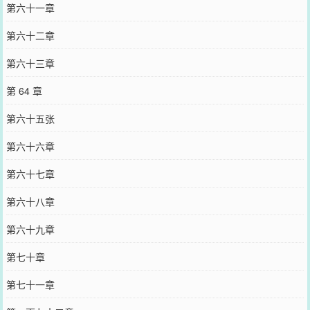
第六十一章
第六十二章
第六十三章
第 64 章
第六十五张
第六十六章
第六十七章
第六十八章
第六十九章
第七十章
第七十一章