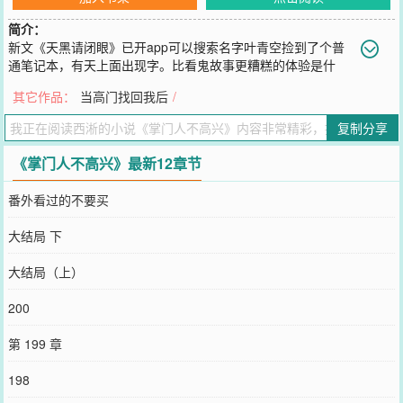
简介：
新文《天黑请闭眼》已开app可以搜索名字叶青空捡到了个普
通笔记本，有天上面出现字。比看鬼故事更糟糕的体验是什
么，那就是她要穿进故事里，用亲身的经历补全剧情。上游不断飘下
其它作品：
当高门找回我后
/
来的尸体，城市中渐渐减少的人口。无条件的随机杀人，还是有隐秘
的触发点。天黑请闭眼，现在，游戏正式开始。文案林宛央接任一个
复制分享
破落门派的掌门，打包送了两个...
您要是觉得《
掌门人不高兴
》还不错的话请不要忘记向您QQ群和微博
《掌门人不高兴》最新12章节
微信里的朋友推荐哦！
番外看过的不要买
大结局 下
大结局（上）
200
第 199 章
198