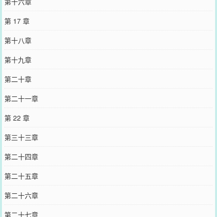
第十六章
第 17 章
第十八章
第十九章
第二十章
第二十一章
第 22 章
第三十三章
第二十四章
第二十五章
第二十六章
第二十七章