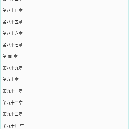
第八十四章
第八十五章
第八十六章
第八十七章
第 88 章
第八十九章
第九十章
第九十一章
第九十二章
第九十三章
第九十四 章