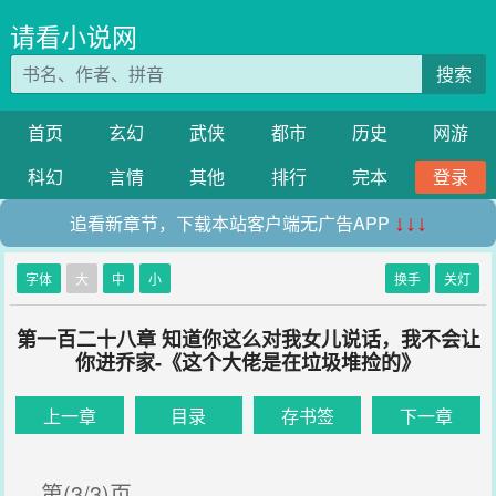
请看小说网
搜索
首页
玄幻
武侠
都市
历史
网游
科幻
言情
其他
排行
完本
登录
追看新章节，下载本站客户端无广告APP
↓↓↓
字体
大
中
小
换手
关灯
第一百二十八章 知道你这么对我女儿说话，我不会让
你进乔家-《这个大佬是在垃圾堆捡的》
上一章
目录
存书签
下一章
第(3/3)页