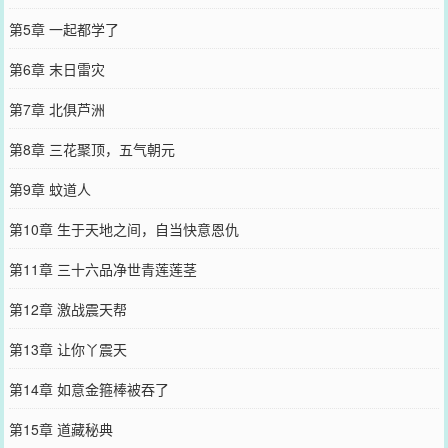
第5章 一起都学了
第6章 末日雷灾
第7章 北俱芦洲
第8章 三花聚顶，五气朝元
第9章 蚊道人
第10章 生于天地之间，自当快意恩仇
第11章 三十六品净世青莲莲茎
第12章 激战震天帮
第13章 让你丫震天
第14章 如意金箍棒被吞了
第15章 道藏秘典