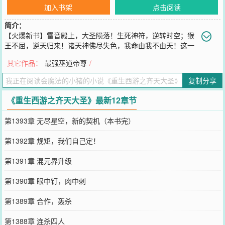
加入书架
点击阅读
简介：
【火爆新书】雷音殿上，大圣陨落！生死神符，逆转时空；猴
王不屈，逆天归来！诸天神佛尽失色，我命由我不由天！这一
世，俺老孙要让诸天神佛都记住这个名字，我是，齐天大圣，孙！
其它作品：
最强巫道帝尊
/
悟！空！
您要是觉得《
重生西游之齐天大圣
》还不错的话请不要忘记向您QQ群
复制分享
和微博微信里的朋友推荐哦！
《重生西游之齐天大圣》最新12章节
第1393章 无尽星空，新的契机（本书完）
第1392章 规矩，我们自己定！
第1391章 混元界升级
第1390章 眼中钉，肉中刺
第1389章 合作，轰杀
第1388章 连杀四人