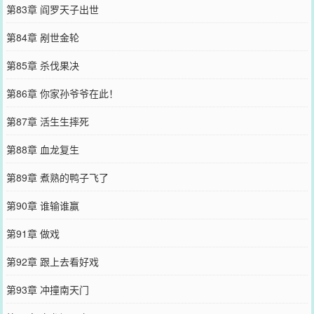
第83章 阎罗天子出世
第84章 剐世金轮
第85章 杀伐果决
第86章 你家孙爷爷在此！
第87章 活生生摔死
第88章 血龙复生
第89章 煮熟的鸭子飞了
第90章 谁输谁赢
第91章 做戏
第92章 跟上去看好戏
第93章 冲撞南天门