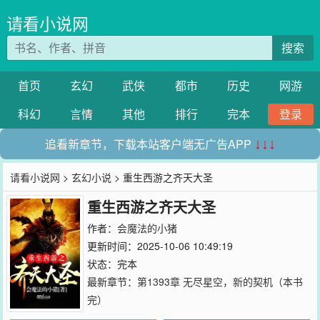
请看小说网
搜索
首页
玄幻
武侠
都市
历史
网游
科幻
言情
其他
排行
完本
登录
追看新章节，下载本站客户端无广告APP
↓↓↓
请看小说网
>
玄幻小说
> 重生西游之齐天大圣
重生西游之齐天大圣
作者：
会魔法的小猪
更新时间：2025-10-06 10:49:19
状态：完本
最新章节：
第1393章 无尽星空，新的契机（本书
完）