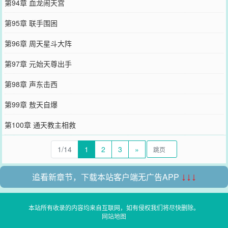
第94章 血龙闹天宫
第95章 联手围困
第96章 周天星斗大阵
第97章 元始天尊出手
第98章 声东击西
第99章 敖天自爆
第100章 通天教主相救
1/14
1
2
3
»
追看新章节，下载本站客户端无广告APP
↓↓↓
本站所有收录的内容均来自互联网，如有侵权我们将尽快删除。
网站地图