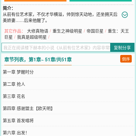
简介：
从前有位艺术家，不仅才华横溢，帅到惊天动地，还坐拥天后
美娇妻……后来他醒了。
您要是觉得《
从前有位艺术家
》还不错的话请不要忘记向您QQ群和微
其它作品：
大修真物语
/
重生之神级明星
/
帝国巨星
/
重生：天王
博微信里的朋友推荐哦！
巨星
/
我真是超级明星
/
复制分享
章节列表，第1章~ 51章/共51章
倒序
第一章 梦醒时分
第二章 抢人
第三章 花名
第四章 感谢盟主【欧天明】
第五章 首发唱将
第六章 出发！