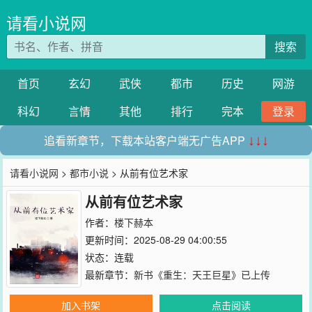
请看小说网
搜索
首页
玄幻
武侠
都市
历史
网游
科幻
言情
其他
排行
完本
登录
追看新章节，下载本站客户端无广告APP
↓↓↓
请看小说网
>
都市小说
> 从前有位艺术家
从前有位艺术家
作者：
楼下赫本
更新时间：2025-08-29 04:00:55
状态：连载
最新章节：
新书《重生：天王巨星》已上传
加入书架
点击阅读