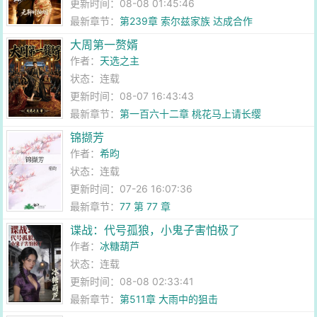
更新时间：08-08 01:45:46
最新章节：
第239章 索尔兹家族 达成合作
大周第一赘婿
作者：
天选之主
状态：连载
更新时间：08-07 16:43:43
最新章节：
第一百六十二章 桃花马上请长缨
锦撷芳
作者：
希昀
状态：连载
更新时间：07-26 16:07:36
最新章节：
77 第 77 章
谍战：代号孤狼，小鬼子害怕极了
作者：
冰糖葫芦
状态：连载
更新时间：08-08 02:33:41
最新章节：
第511章 大雨中的狙击