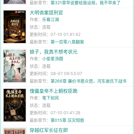
最新章节：
第321章早说要给我设局，我不早来了
大明诡案提刑官
作者：
乐看江湖
状态：连载
更新时间：07-10 01:41:42
最新章节：
第一百零八章翻案
娘子，我真不想考状元
作者：
小俊爱汤圆
状态：连载
更新时间：08-07 09:53:07
最新章节：
第266章 廉价书惹众怒，河东谢氏下战书
傀儡皇帝不上朝权臣跪
作者：
笔下如风
状态：连载
更新时间：07-10 01:41:28
最新章节：
第015章 压灾短胜
穿越红军长征在即