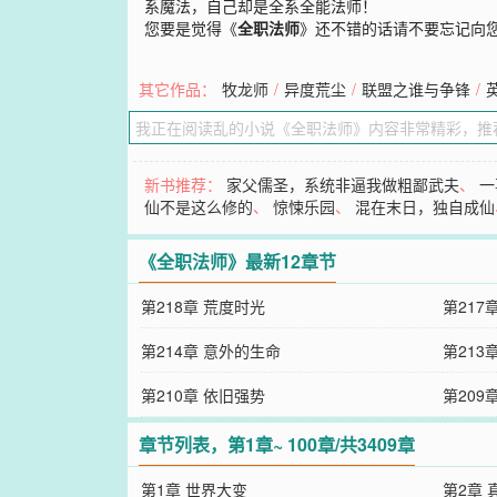
系魔法，自己却是全系全能法师！
您要是觉得《
全职法师
》还不错的话请不要忘记向
其它作品：
牧龙师
/
异度荒尘
/
联盟之谁与争锋
/
新书推荐：
家父儒圣，系统非逼我做粗鄙武夫
、
一
仙不是这么修的
、
惊悚乐园
、
混在末日，独自成仙
《全职法师》最新12章节
第218章 荒度时光
第21
第214章 意外的生命
第213
第210章 依旧强势
第209
章节列表，第1章~ 100章/共3409章
第1章 世界大变
第2章