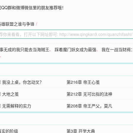
您QQ群和微博微信里的朋友推荐哦！
英雄联盟之谁与争锋
/
事无成的我只能去当海贼王
、
踩着魔门妖女成为最强
、
我在一战当财阀
、
7章 我没上桌，你怎动叉？
第216章 帝王心茧
章 大地之茧
第212章 无可比拟的法神
章 无需解释的实力
第208章 帝王严父，莫凡
 真实的阶级
第3章 开学大典