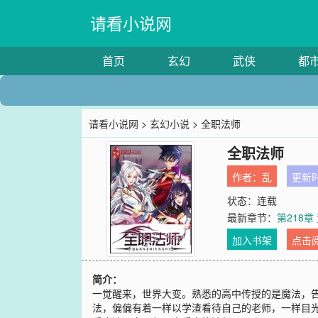
请看小说网
首页
玄幻
武侠
都
请看小说网
>
玄幻小说
> 全职法师
全职法师
作者：
乱
更新时间
状态：连载
最新章节：
第218章
加入书架
点击
简介：
一觉醒来，世界大变。熟悉的高中传授的是魔法，
法，偏偏有着一样以学渣看待自己的老师，一样目