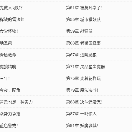
 先救人可好？
第51章 被莫凡宰了！
 稀缺的雷法师
第55章 城市猎妖队
 食堂怪物！
第59章 战猩鼠
 地圣泉
第63章 老街区怪事
 骨盾救命
第67章 进阶魔狼
 魔狼精魄
第71章 灵品星尘魔器
 三年！
第75章 变着花样玩
 今夜，配角
第79章 魔法决斗！
章 背景也是一种实力
第83章 决斗还没完！
 众势力争抢
第87章 一鸣惊人
 蓝色警戒！
第91章 妖魔袭城！