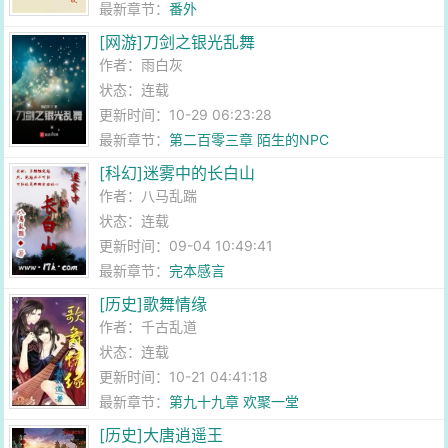
最新章节：
番外
[网游]刀剑之银光乱舞
作者：
雨白灰
状态：连载
更新时间：10-29 06:23:28
最新章节：
第二百零三章 陌生的NPC
[科幻]迷雾中的长白山
作者：
八马乱踹
状态：连载
更新时间：09-04 10:49:41
最新章节：
完本感言
[历史]歌舞情缘
作者：
千古乱道
状态：连载
更新时间：10-21 04:41:18
最新章节：
第九十九章 欢聚一堂
[历史]大唐逍遥王