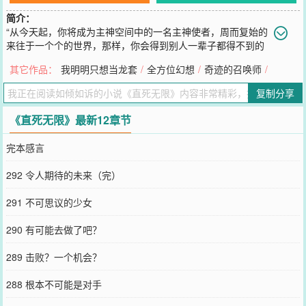
简介：
“从今天起，你将成为主神空间中的一名主神使者，周而复始的
来往于一个个的世界，那样，你会得到别人一辈子都得不到的
东西。” 从这句话在方里的脑海中响起的那一个瞬间，方里的人生
其它作品：
我明明只想当龙套
/
全方位幻想
/
奇迹的召唤师
/
注定变得不再平凡... （PS：已完本两本500万字以上长篇小说
《少女大召唤》与《全方位幻想》，更新有节操，各位书友可以放心
复制分享
食用。）
您要是觉得《
直死无限
》还不错的话请不要忘记向您QQ群和微博微信
《直死无限》最新12章节
里的朋友推荐哦！
完本感言
292 令人期待的未来（完）
291 不可思议的少女
290 有可能去做了吧？
289 击败？一个机会？
288 根本不可能是对手