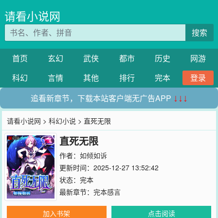
请看小说网
搜索
首页
玄幻
武侠
都市
历史
网游
科幻
言情
其他
排行
完本
登录
追看新章节，下载本站客户端无广告APP
↓↓↓
请看小说网
>
科幻小说
> 直死无限
直死无限
作者：
如倾如诉
更新时间：2025-12-27 13:52:42
状态：完本
最新章节：
完本感言
加入书架
点击阅读