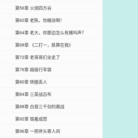
第56章 火烧四方谷
第60章 老陈，你糊涂啊！
第64章 老大，你那边怎么有猪叫声？
第68章 《二打一，胜算在我》
第72章 老哥哥们全走了
第76章 超级行军袋
第80章 转圈丢人
第84章 三英战吕布
第88章 白首三千剑的邀战
第92章 恼羞成怒
第96章 一把斧头寄人间