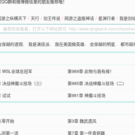
您QQ群和微博微信里的朋友推荐哦！
网游之纵横天下
/
天行
/
剑王传说
/
网游之盗版神话
/
星渊行者
/
我是剑
会穿越的道观
、
我是演技派
、
我在美国做英雄
、
会穿越的明星
、
都市超
章 WSL全球总冠军
第989章 此物与我有缘！
6章 决战神魔斗技场（三）
第985章 决战神魔斗技场（二）
章 试试
第981章 神魔斗技场
从零开始
第3章 魏武遗风
 人间第一流
第7章 第一件青铜器