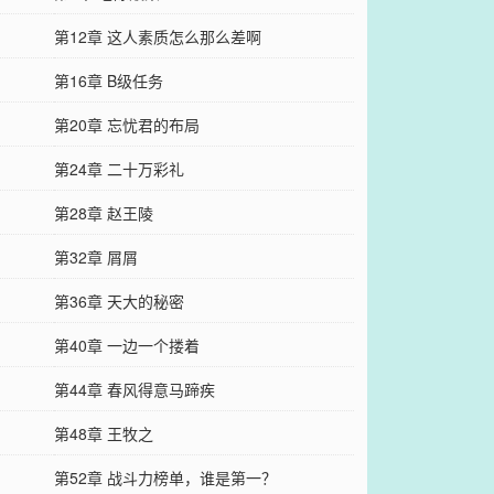
第12章 这人素质怎么那么差啊
第16章 B级任务
第20章 忘忧君的布局
第24章 二十万彩礼
第28章 赵王陵
第32章 屑屑
第36章 天大的秘密
第40章 一边一个搂着
第44章 春风得意马蹄疾
第48章 王牧之
第52章 战斗力榜单，谁是第一？