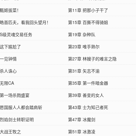
 甄姬拔菜！
第11章 把那小子干了
章 皓首匹夫，看我回头望月！
第15章 百撕不得骑姐
 S级灵魂交易任务
第19章 杂种队
 这下尴尬了
第23章 唯手熟尔
 一见钟情
第27章 林嫂子的难言之隐
 杀人诛心
第31章 矢志不渝
 无限CA
第35章 第一件暗金器
 第一场杀戮盛宴
第39章 善变的女人
章 愿国服人人都会踏肩斩
第43章 士为知己者死
章 烈焰剑士转职证明
第47章 冰魔剑
 大战王牧之
第51章 冰激凌