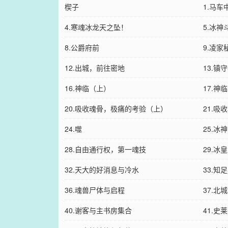
楔子
1.马车
4.寒魂冰龙天之坠！
5.冰
8.公爵府前
9.凌
12.出城，前往密地
13.镇
16.神临（上）
17.神
20.吸收魂骨，极痛的考验（上）
21.
24.噬
25.
28.自由通行权，第一魂技
29.冰
32.天大的好消息与冷水
33.知
36.魂兽尸体与启程
37.北
40.谢客与主书房集合
41.史