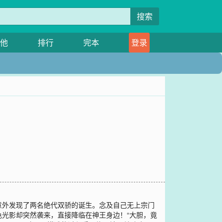
搜索
他
排行
完本
登录
意外发现了两名绝代双骄的诞生。念及自己无上宗门
光影却突然袭来，直接降临在神王身边！“大胆，竟