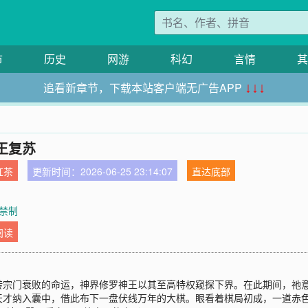
市
历史
网游
科幻
言情
其
追看新章节，下载本站客户端无广告APP
↓↓↓
王复苏
红茶
更新时间：2026-06-25 23:14:07
直达底部
魂禁制
阅读
转宗门衰败的命运，神界修罗神王以其至高特权窥探下界。在此期间，祂
天才纳入囊中，借此布下一盘伏线万年的大棋。眼看着棋局初成，一道赤色