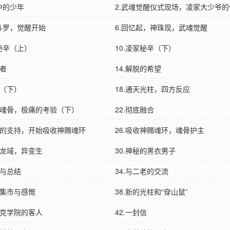
中的少年
2.武魂觉醒仪式现场，凌家大少爷的
神斗罗，觉醒开始
6.回忆起，神珠现，武魂觉醒
家秘辛（上）
10.凌家秘辛（下）
守者
14.解脱的希望
临（下）
18.通天光柱，四方反应
吸收魂骨，极痛的考验（下）
22.彻底融合
冰神的支持，开始吸收神赐魂环
26.吸收神赐魂环，魂骨护主
皇龙域，异变生
30.神秘的黑衣男子
足与总结
34.与二老的交流
城集市与感慨
38.新的光柱和“穿山鼠”
莱克学院的客人
42.一封信