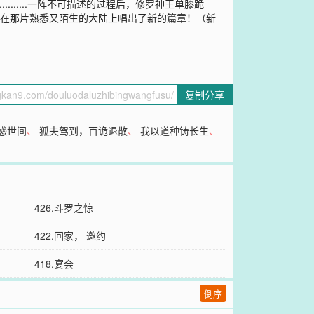
.................一阵不可描述的过程后，修罗神王单膝跪
响曲在那片熟悉又陌生的大陆上唱出了新的篇章！（新
复制分享
惑世间
、
狐夫驾到，百诡退散
、
我以道种铸长生
、
426.斗罗之惊
422.回家， 邀约
418.宴会
倒序