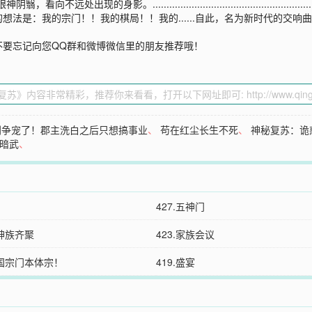
影。..................................................
想法是：我的宗门！！我的棋局！！我的......自此，名为新时代的交
不要忘记向您QQ群和微博微信里的朋友推荐哦！
别争宠了！郡主洗白之后只想搞事业
、
苟在红尘长生不死
、
神秘复苏：诡
暗武
、
427.五神门
护神族齐聚
423.家族会议
护国宗门本体宗！
419.盛宴