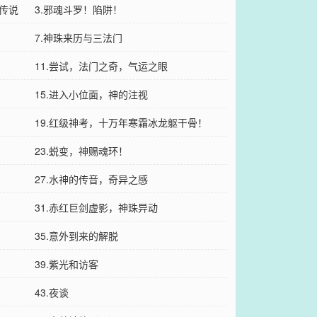
传说
3.邪魂斗罗！陷阱！
7.神珠来历与三法门
11.尝试，法门之奇，气运之眼
15.进入小位面，神的注视
19.红级神考，十万年寒霜冰龙躯干骨！
23.蜕变，神赐魂环！
27.水神的传音，奇异之感
31.赤红巨剑虚影，神珠异动
35.意外到来的解脱
39.紫光和访客
43.夜谈