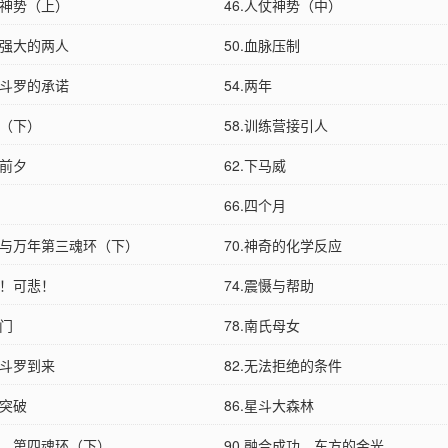
仗神势（上）
46.人仗神势（中）
资强大的两人
50.血脉压制
凤斗罗的承诺
54.两年
磋（下）
58.训练营接引人
练前夕
62.下马威
66.四个月
逃脱与万年第三魂环（下）
70.神奇的化学反应
笑！可悲！
74.震慑与帮助
龙门
78.南氏母女
神斗罗到来
82.无法拒绝的条件
，突破
86.星斗大森林
猎杀，第四魂环（下）
90.融合成功，东方的金光