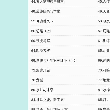
44.五大护神族与忽悠
45.人
48.最终结果与学堂
49.天
52.耳边暖风～
53.明
56.切磋（上）
57.切
60.铁虎将军
61.训
64.四项考核
65.斗兽
68.逃脱与万年第三魂环（上）
69.
72.旅途开启
73.可
76.龙城
77.地
80.水井与冰泉
81.冰
84.神珠充能，新字显
85.丹
88.猎杀，第四魂环（中）
89.