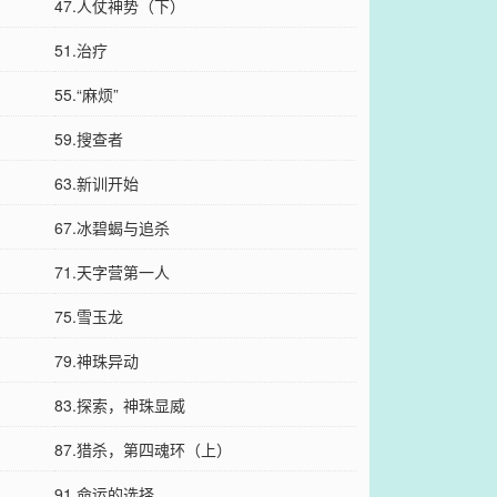
47.人仗神势（下）
51.治疗
55.“麻烦”
59.搜查者
63.新训开始
67.冰碧蝎与追杀
71.天字营第一人
75.雪玉龙
79.神珠异动
83.探索，神珠显威
87.猎杀，第四魂环（上）
91.命运的选择